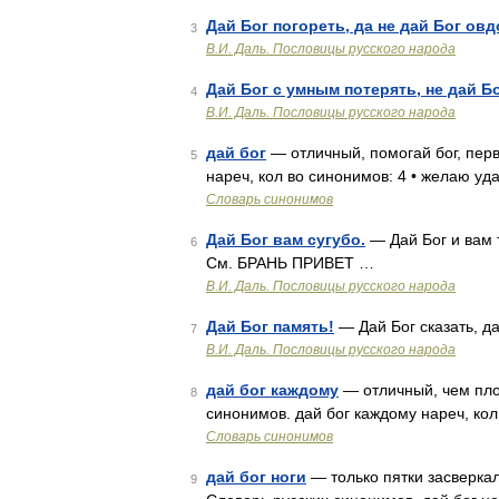
Дай Бог погореть, да не дай Бог овд
3
В.И. Даль. Пословицы русского народа
Дай Бог с умным потерять, не дай Бо
4
В.И. Даль. Пословицы русского народа
дай бог
— отличный, помогай бог, перв
5
нареч, кол во синонимов: 4 • желаю уда
Словарь синонимов
Дай Бог вам сугубо.
— Дай Бог и вам т
6
См. БРАНЬ ПРИВЕТ …
В.И. Даль. Пословицы русского народа
Дай Бог память!
— Дай Бог сказать, д
7
В.И. Даль. Пословицы русского народа
дай бог каждому
— отличный, чем плох
8
синонимов. дай бог каждому нареч, кол 
Словарь синонимов
дай бог ноги
— только пятки засверкали
9