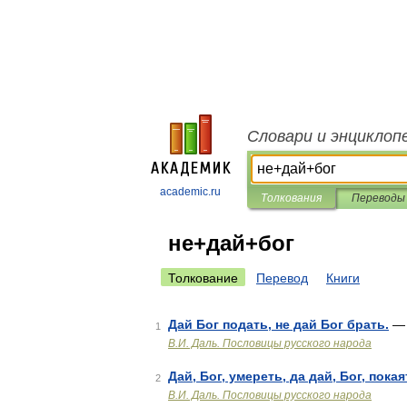
Словари и энциклоп
academic.ru
Толкования
Переводы
не+дай+бог
Толкование
Перевод
Книги
Дай Бог подать, не дай Бог брать.
— 
1
В.И. Даль. Пословицы русского народа
Дай, Бог, умереть, да дай, Бог, покая
2
В.И. Даль. Пословицы русского народа