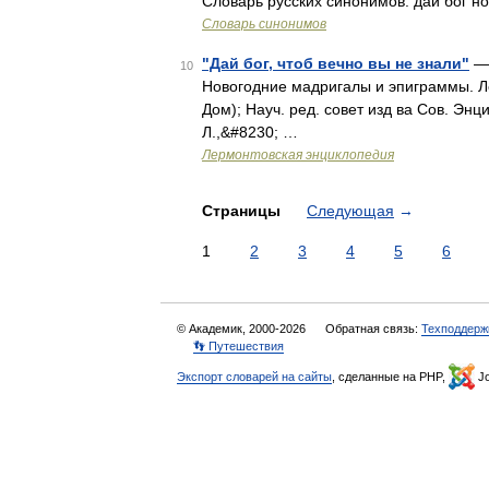
Словарь русских синонимов. дай бог ног
Словарь синонимов
"Дай бог, чтоб вечно вы не знали"
— 
10
Новогодние мадригалы и эпиграммы. Ле
Дом); Науч. ред. совет изд ва Сов. Энци
Л.,&#8230; …
Лермонтовская энциклопедия
Страницы
Следующая
→
1
2
3
4
5
6
© Академик, 2000-2026
Обратная связь:
Техподдерж
👣 Путешествия
Экспорт словарей на сайты
, сделанные на PHP,
Jo