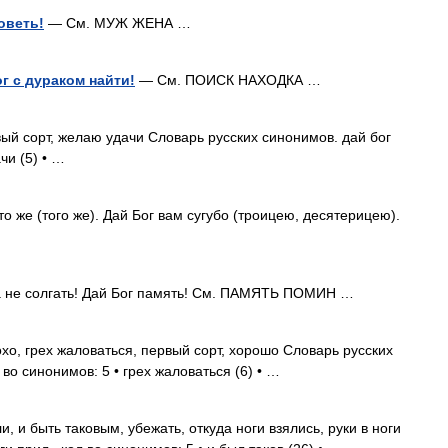
оветь!
— См. МУЖ ЖЕНА …
г с дураком найти!
— См. ПОИСК НАХОДКА …
ый сорт, желаю удачи Словарь русских синонимов. дай бог
чи (5) • …
о же (того же). Дай Бог вам сугубо (троицею, десятерицею).
а не солгать! Дай Бог память! См. ПАМЯТЬ ПОМИН …
о, грех жаловаться, первый сорт, хорошо Словарь русских
во синонимов: 5 • грех жаловаться (6) • …
, и быть таковым, убежать, откуда ноги взялись, руки в ноги