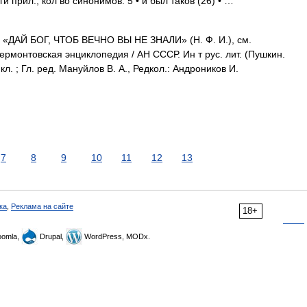
и прил., кол во синонимов: 5 • и был таков (26) • …
«ДАЙ БОГ, ЧТОБ ВЕЧНО ВЫ НЕ ЗНАЛИ» (Н. Ф. И.), см.
рмонтовская энциклопедия / АН СССР. Ин т рус. лит. (Пушкин.
кл. ; Гл. ред. Мануйлов В. А., Редкол.: Андроников И.
7
8
9
10
11
12
13
ка
,
Реклама на сайте
18+
omla,
Drupal,
WordPress, MODx.