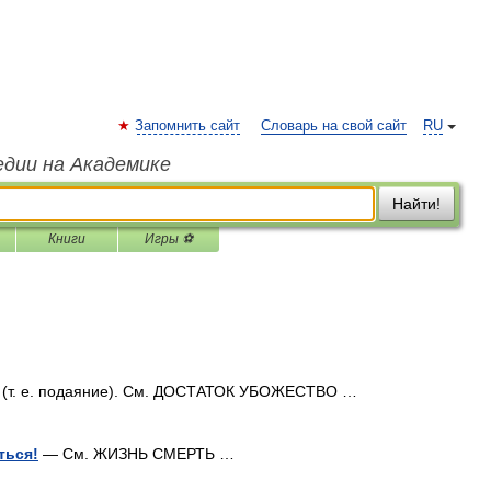
Запомнить сайт
Словарь на свой сайт
RU
едии на Академике
Найти!
Книги
Игры ⚽
(т. е. подаяние). См. ДОСТАТОК УБОЖЕСТВО …
ться!
— См. ЖИЗНЬ СМЕРТЬ …